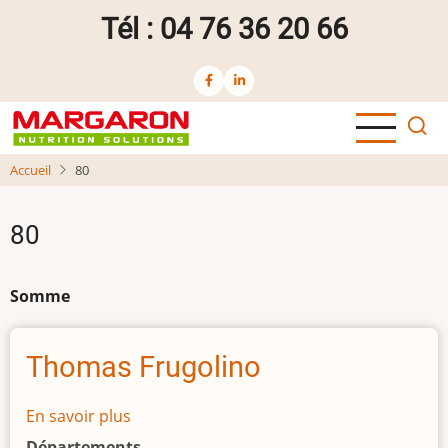
Aller
Tél : 04 76 36 20 66
au
contenu
principal
Accueil
80
80
Somme
Thomas Frugolino
En savoir plus
sur
Thomas
Départements