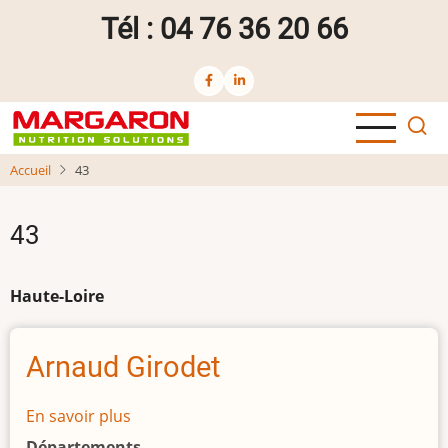
Aller
Tél : 04 76 36 20 66
au
contenu
principal
Accueil
43
43
Haute-Loire
Arnaud Girodet
En savoir plus
sur
Arnaud
Départements