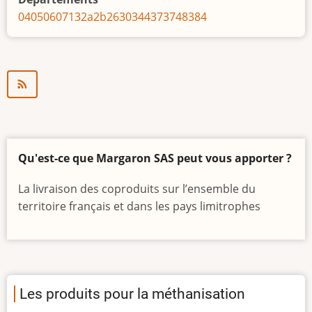
Girodet
04
05
06
07
13
2a
2b
26
30
34
43
73
74
83
84
Qu'est-ce que Margaron SAS peut vous apporter ?
La livraison des coproduits sur l’ensemble du
territoire français et dans les pays limitrophes
Les produits pour la méthanisation