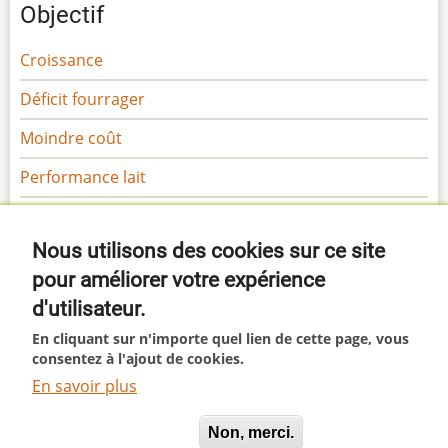
Objectif
Croissance
Déficit fourrager
Moindre coût
Performance lait
Performance viande
Nous utilisons des cookies sur ce site
Sécurité
pour améliorer votre expérience
Gamme Margaron
d'utilisateur.
Gamme Marga
En cliquant sur n'importe quel lien de cette page, vous
consentez à l'ajout de cookies.
En savoir plus
This site uses cookies. By continuing to browse the site
© 2026 Margaron, All rights reserved.
Oui, je suis d'accord
Non, merci.