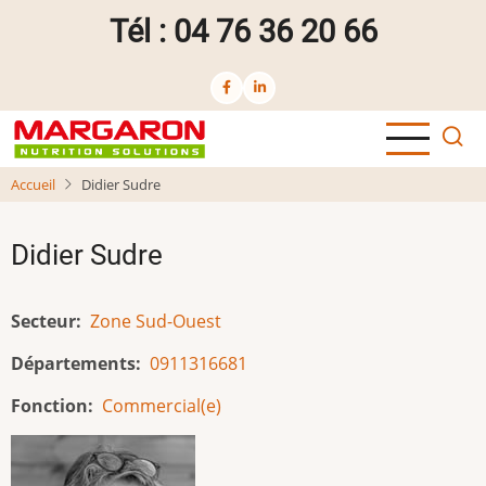
Aller
Tél : 04 76 36 20 66
au
contenu
principal
Accueil
Didier Sudre
Didier Sudre
Secteur
Zone Sud-Ouest
Départements
09
11
31
66
81
Fonction
Commercial(e)