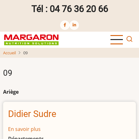
Aller
Tél : 04 76 36 20 66
au
contenu
principal
Accueil
09
09
Ariège
Didier Sudre
En savoir plus
sur
Didier
Départements