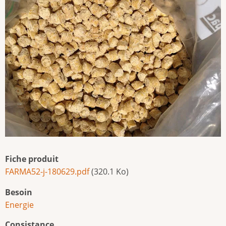
Fiche produit
FARMA52-j-180629.pdf
(320.1 Ko)
Besoin
Energie
Consistance