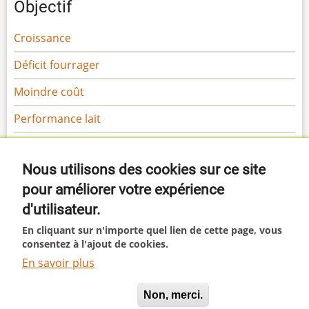
Objectif
Croissance
Déficit fourrager
Moindre coût
Performance lait
Performance viande
Nous utilisons des cookies sur ce site
Sécurité
pour améliorer votre expérience
Gamme Margaron
d'utilisateur.
Gamme Marga
En cliquant sur n'importe quel lien de cette page, vous
consentez à l'ajout de cookies.
En savoir plus
This site uses cookies. By continuing to browse the site
© 2026 Margaron, All rights reserved.
Oui, je suis d'accord
Non, merci.
you are agreeing to our use of cookies.
I agree