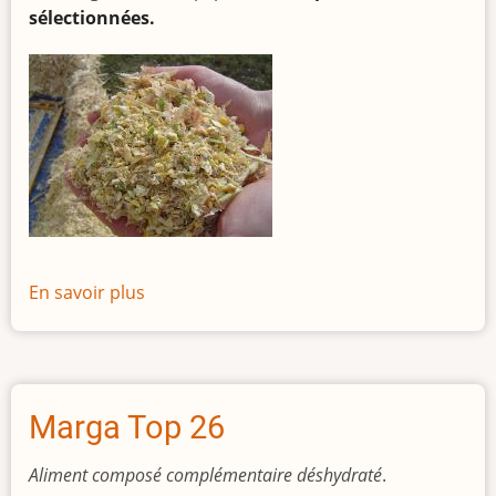
OGM
sélectionnées.
En savoir plus
sur
Maïs
Épi
Marga Top 26
Aliment composé complémentaire déshydraté
.