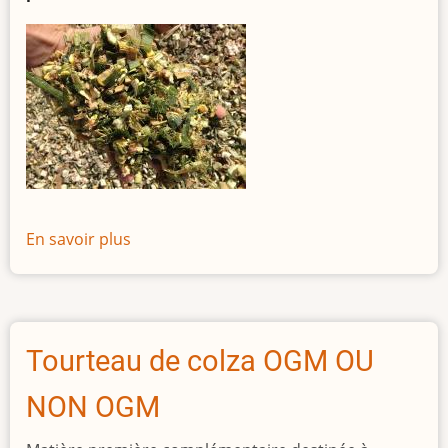
OGM)
En savoir plus
sur
Maïs
plante
entière
Tourteau de colza OGM OU
NON OGM