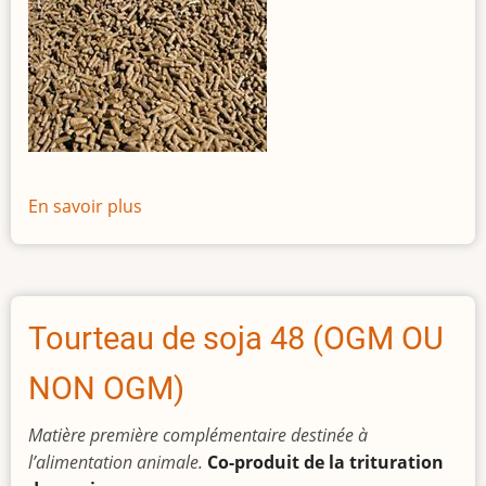
En savoir plus
sur
Drêche
de
blé
déshydratée
Tourteau de soja 48 (OGM OU
NON OGM)
Matière première complémentaire destinée à
l’alimentation animale.
Co-produit de la trituration