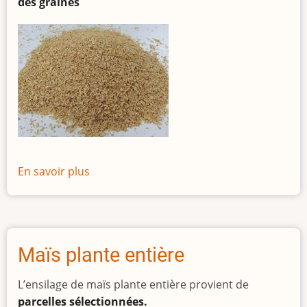
des graines
En savoir plus
sur
Tourteau
de
soja
48
Maïs plante entière
(OGM
OU
L’ensilage de maïs plante entière provient de
NON
parcelles sélectionnées.