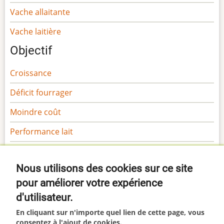
Vache allaitante
Vache laitière
Objectif
Croissance
Déficit fourrager
Moindre coût
Performance lait
Performance viande
Nous utilisons des cookies sur ce site
Sécurité
pour améliorer votre expérience
Gamme Margaron
d'utilisateur.
Gamme Marga
En cliquant sur n'importe quel lien de cette page, vous
consentez à l'ajout de cookies.