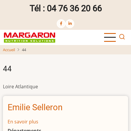
Aller
Tél : 04 76 36 20 66
au
contenu
principal
Accueil
44
44
Loire Atlantique
Emilie Selleron
En savoir plus
sur
Emilie
Départements