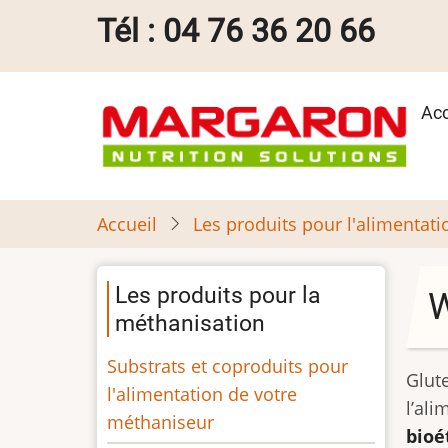
Aller
Tél : 04 76 36 20 66
au
contenu
principal
Ma
Acc
na
Accueil
Les produits pour l'alimentat
Les produits pour la
W
méthanisation
Substrats et coproduits pour
Glut
l'alimentation de votre
l’al
méthaniseur
bioé