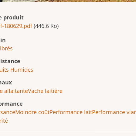
e produit
f-180629.pdf
(446.6 Ko)
in
librés
istance
uits Humides
maux
 allaitante
Vache laitière
formance
ssance
Moindre coût
Performance lait
Performance via
rité