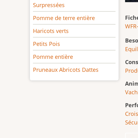
Surpressées
Fich
Pomme de terre entière
WFR-
Haricots verts
Beso
Petits Pois
Equi
Pomme entière
Cons
Pruneaux Abricots Dattes
Prod
Ani
Vache
Per
Croi
Sécu