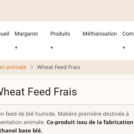
in
ueil
Margaron
Produits
Méthanisation
Com
vigation
+
+
+
ion animale
Wheat Feed Frais
heat Feed Frais
en feed de blé humide. Matière première destinée à
imentation animale.
Co-produit issu de la fabrication
thanol base blé.