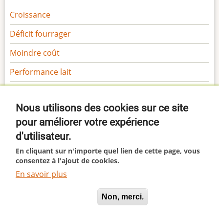
Croissance
Déficit fourrager
Moindre coût
Performance lait
Performance viande
Nous utilisons des cookies sur ce site
Sécurité
pour améliorer votre expérience
Gamme Margaron
d'utilisateur.
Gamme Marga
En cliquant sur n'importe quel lien de cette page, vous
consentez à l'ajout de cookies.
En savoir plus
This site uses cookies. By continuing to browse the site
© 2026 Margaron, All rights reserved.
Oui, je suis d'accord
Non, merci.
you are agreeing to our use of cookies.
I agree