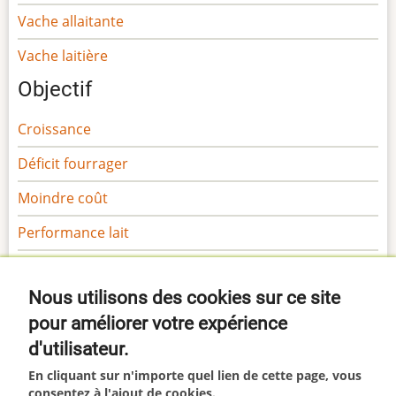
Vache allaitante
Vache laitière
Objectif
Croissance
Déficit fourrager
Moindre coût
Performance lait
Performance viande
Nous utilisons des cookies sur ce site
Sécurité
pour améliorer votre expérience
Gamme Margaron
d'utilisateur.
Gamme Marga
En cliquant sur n'importe quel lien de cette page, vous
consentez à l'ajout de cookies.